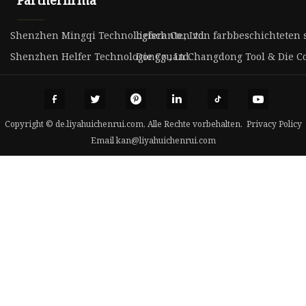
Shenzhen Mingqi Technologisch Co., Ltd
lieferanten von farbbeschichteten 
Shenzhen Helfer Technologie Co., Ltd.
Dongguan Changdong Tool & Die Co.
Copyright © de.liyahuichenrui.com, Alle Rechte vorbehalten.
Privacy Policy
Email
kan@liyahuichenrui.com