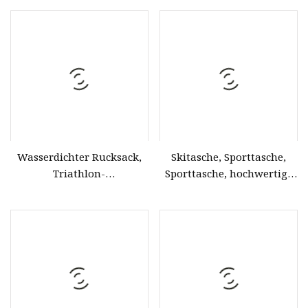
und Sportschuhe
Verpackung Großhandel
Wasserdichter Rucksack,
Skitasche, Sporttasche,
Triathlon-
Sporttasche, hochwertige
Übergangstasche,
Tasche, Teamtasche,
Rucksack, individuell
Trainingstasche,
gestaltete sportliche
Sporttasche
Triathlon-Tasche