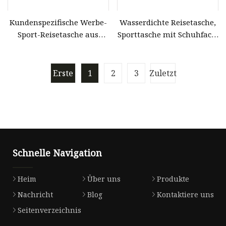
Kundenspezifische Werbe-
Wasserdichte Reisetasche,
Sport-Reisetasche aus
Sporttasche mit Schuhfach,
recyceltem Stoff, niedliche
Outdoor-Tasche,
Taschen, Tragetaschen mit
Sporttasche
Schuhfach
Erste
1
2
3
Zuletzt
Schnelle Navigation
Heim
Über uns
Produkte
Nachricht
Blog
Kontaktiere uns
Seitenverzeichnis