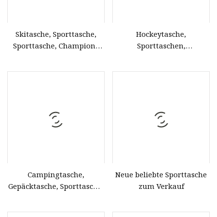
Skitasche, Sporttasche,
Hockeytasche,
Sporttasche, Champion-
Sporttaschen,
Team-Tasche, Camping-
Sporttaschen, hochwertige
Tasche
Taschen, Taschen in
Sonderfarben
Campingtasche,
Neue beliebte Sporttasche
Gepäcktasche, Sporttasche,
zum Verkauf
Sporttasche