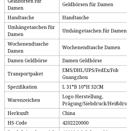
Geldbörsen für
Geldbörsen für Damen
Damen
Handtasche
Handtasche
Umhängetaschen für
Umhängetaschen für Damen
Damen
Wochenendtasche
Wochenendtasche Damen
Damen
Damen Geldbörse
Damen Geldbörse
EMS/DHL/UPS/FedEx/Fob
Transportpaket
Guangzhou
Spezifikation
L 31*B 10*H 32CM
Logo-Herstellung,
Warenzeichen
Prägung/Siebdruck/Heißdruc
Herkunft
China
HS-Code
4202220000