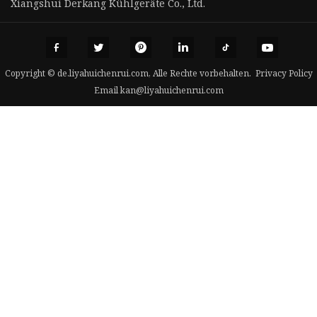
Xiangshui Derkang Kühlgeräte Co., Ltd.
Copyright © de.liyahuichenrui.com, Alle Rechte vorbehalten.
Privacy Policy
Email
kan@liyahuichenrui.com