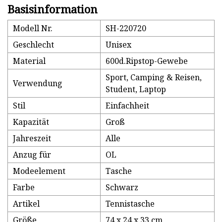
Basisinformation
Modell Nr.
SH-220720
Geschlecht
Unisex
Material
600d.Ripstop-Gewebe
Sport, Camping & Reisen,
Verwendung
Student, Laptop
Stil
Einfachheit
Kapazität
Groß
Jahreszeit
Alle
Anzug für
OL
Modeelement
Tasche
Farbe
Schwarz
Artikel
Tennistasche
Größe
74 x 24 x 33 cm