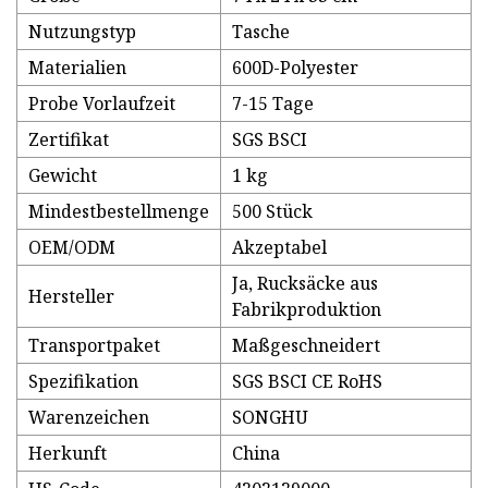
Nutzungstyp
Tasche
Materialien
600D-Polyester
Probe Vorlaufzeit
7-15 Tage
Zertifikat
SGS BSCI
Gewicht
1 kg
Mindestbestellmenge
500 Stück
OEM/ODM
Akzeptabel
Ja, Rucksäcke aus
Hersteller
Fabrikproduktion
Transportpaket
Maßgeschneidert
Spezifikation
SGS BSCI CE RoHS
Warenzeichen
SONGHU
Herkunft
China