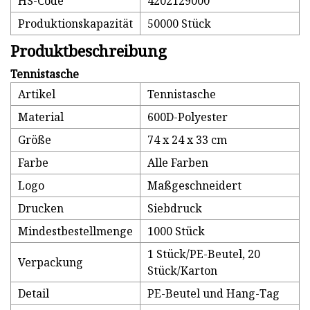
HS-Code
4202129000
Produktionskapazität
50000 Stück
Produktbeschreibung
Tennistasche
Artikel
Tennistasche
Material
600D-Polyester
Größe
74 x 24 x 33 cm
Farbe
Alle Farben
Logo
Maßgeschneidert
Drucken
Siebdruck
Mindestbestellmenge
1000 Stück
1 Stück/PE-Beutel, 20
Verpackung
Stück/Karton
Detail
PE-Beutel und Hang-Tag